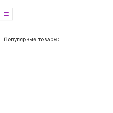
362,41
руб.
Купить
Популярные товары:
Стул
детский
Сема
ШТАБЕЛИРУЕМЫЙ
(СПИНКА
И
СИДЕНЬЕ
ЦВЕТНЫЕ)
ГР.
0-
1/1-
3
Стул детский Сема ШТАБЕЛИРУЕМЫЙ