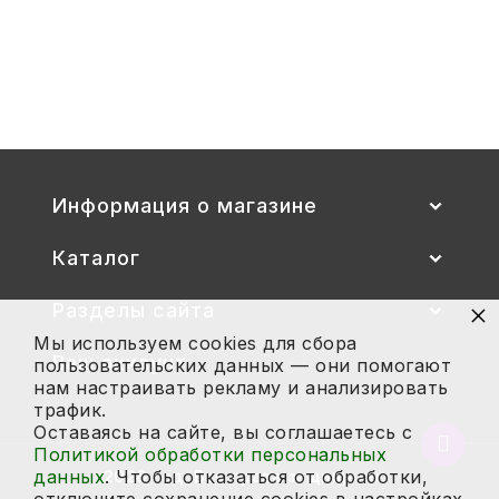
Стул детский "Тёма" (спинка и
сиденье цветные) гр. 00-1, 1-3
2 700
Купить
Информация о магазине
Каталог
×
Разделы сайта
Мы используем cookies для сбора
Ваш аккаунт
пользовательских данных — они помогают
нам настраивать рекламу и анализировать
трафик.
Оставаясь на сайте, вы соглашаетесь с
Вернут
Политикой обработки персональных
в
данных
. Чтобы отказаться от обработки,
2026 год. Все права защищены.
начало