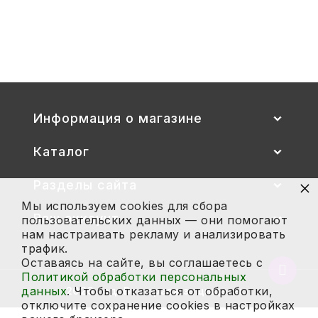
Стул детский "Тёма" (спинка и
сиденье цветные) гр. 00-1, 1-3
2 700
Купить
Информация о магазине
Каталог
×
Разделы сайта
Мы используем cookies для сбора
Ваш аккаунт
пользовательских данных — они помогают
нам настраивать рекламу и анализировать
трафик.
Оставаясь на сайте, вы соглашаетесь с
Вернут
Политикой обработки персональных
в
данных
. Чтобы отказаться от обработки,
2026 год. Все права защищены.
начало
отключите сохранение cookies в настройках
страни