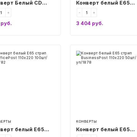
нверт Белый CD
Конверт белый E65
стрин 125х125 окно
стрип BusinessPost
+
-
+
00мм 25шт/уп/4573
110х220 1000шт/
руб.
3 404
руб.
уп/1876
Купить
Купить
верт
Конверт
ый
белый
E65
п
стрип
cePost
BusinessPost
220
110х220
т/
50шт/
782
уп/1878
ВЕРТЫ
КОНВЕРТЫ
верт белый E65
Конверт белый E65