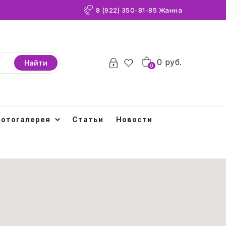
8 (922) 350-81-85 Жанна
0
0
руб.
Найти
0
отогалерея
Статьи
Новости