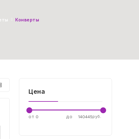
еты
Конверты
Сортировать
по
Цена
по популярности
от
до
руб.