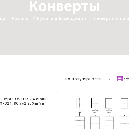
Конверты
ица
Каталог
Бумага и бумизделия
Конверты и пак
по популярности
верт
Конверт
TFIX
POSTFIX
С5
п
стрип,
324,
пр.окно
162х229,
80г/