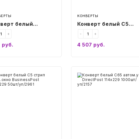
ВЕРТЫ
КОНВЕРТЫ
нверт белый
Конверт белый C5
трип BusinessPost
стрип BusinessPost
+
-
+
9х324 50шт/уп/3754
162х229 1000шт/
9
руб.
4 507
руб.
уп/2876
Купить
Купить
верт
Конверт
ый
белый
C65
п
автом.уп
кно
DirectPost
nessPost
114х229
229
1000шт/
/
уп/2157
961