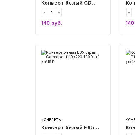
Конверт белый CD
Ко
декстр.125х125 25шт/
дек
-
+
-
уп /4504
d1
140
руб.
140
Купить
Конверт
Кон
белый
бел
E65
E65
стрип
стри
Garantpost110х220
Offi
1000шт/
110х
уп/1911
100ш
уп/1
КОНВЕРТЫ
КОН
Конверт белый E65
Кон