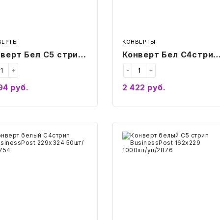
ВЕРТЫ
КОНВЕРТЫ
верт Бел C5 стрип
Конверт Бел С4стрип
окно BusinessPost
лев.в.окно
+
-
+
х229 1000шт/
BusinessPost 229х324
94
руб.
2 422
руб.
/2960
250шт/уп/3851
Купить
Купить
верт
Конверт
ый
белый
трип
C5
nessPost
стрип
х324
BusinessPost
/
162х229
754
1000шт/
уп/2876