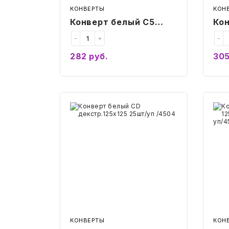
КОНВЕРТЫ
КОН
Конверт белый C5
Ко
стрип BusinessPost
стр
-
+
-
162х229 50шт/уп/2878
Bus
282
руб.
30
50
Купить
Конверт
Кон
белый
Бел
CD
CD
декстр.125х125
декс
25шт/
125х
уп
окно
/4504
d10
25шт
уп/4
КОНВЕРТЫ
КОН