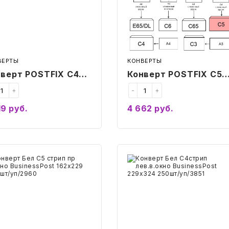
т/
м2,
1000шт/
уп
ВЕРТЫ
КОНВЕРТЫ
верт POSTFIX С4
Конверт POSTFIX С5
ип 229х324, 90г/м2
стрип, пр.окно
+
-
+
0шт/уп
162х229, 80г/м2,
19
руб.
4 662
руб.
1000шт/уп
Купить
Купить
верт
Конверт
Бел
С4стрип
п
лев.в.окно
BusinessPost
229х324
nessPost
250шт/
229
уп/3851
шт/
960