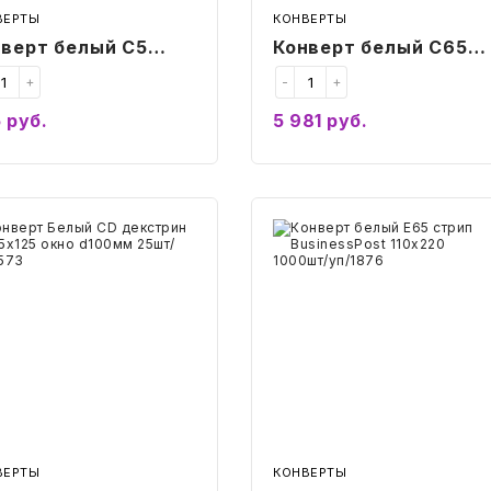
ВЕРТЫ
КОНВЕРТЫ
нверт белый C5
Конверт белый C65
ип пр.окно
автом.уп DirectPost
+
-
+
inessPost 162х229
114х229 1000шт/
5
руб.
5 981
руб.
шт/уп/2961
уп/2157
Купить
Купить
верт
Конверт
ый
белый
E65
трин
стрип
125
BusinessPost
110х220
0мм
1000шт/
/
уп/1876
573
ВЕРТЫ
КОНВЕРТЫ