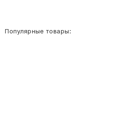
1
2
Популярные товары:
Стул
детский
Сема
ШТАБЕЛИРУЕМЫЙ
(СПИНКА
И
СИДЕНЬЕ
ЦВЕТНЫЕ)
ГР.
0-
1/1-
3
Стул детский Сема ШТАБЕЛИРУЕМЫЙ
(СПИНКА И СИДЕНЬЕ ЦВЕТНЫЕ) ГР. 0-
1 810
1/1-3