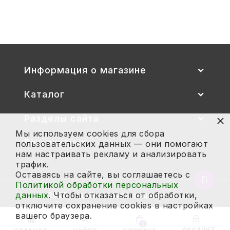
2 700
Купить
Информация о магазине
Каталог
×
Разделы сайта
Мы используем cookies для сбора
Ваш аккаунт
пользовательских данных — они помогают
нам настраивать рекламу и анализировать
трафик.
Оставаясь на сайте, вы соглашаетесь с
Вернут
Политикой обработки персональных
в
данных
. Чтобы отказаться от обработки,
2026 год. Все права защищены.
начало
отключите сохранение cookies в настройках
страни
вашего браузера.
0
АККАУНТ