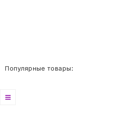
665567
Бумага для творчества и упаковки,
газетная, рулон 840 мм х 300 м, 45 г/м2,
-
+
BRAUBERG, 665567
1 586,24
руб.
Купить
Популярные товары:
Стул
детский
Сема
ШТАБЕЛИРУЕМЫЙ
(СПИНКА
И
СИДЕНЬЕ
ЦВЕТНЫЕ)
ГР.
0-
1/1-
3