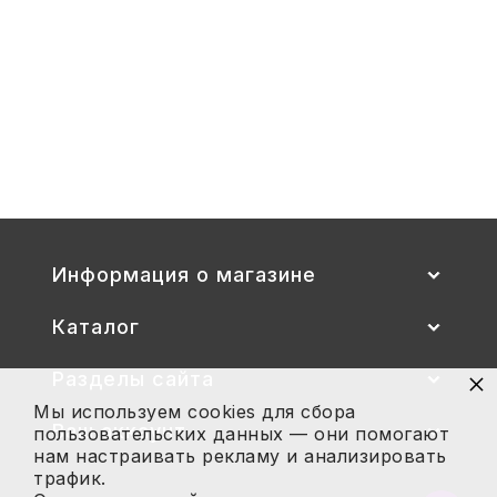
1-
3
Стул детский "Тёма" (спинка и
сиденье цветные) гр. 00-1, 1-3
2 700
Купить
Информация о магазине
Каталог
×
Разделы сайта
Мы используем cookies для сбора
Ваш аккаунт
пользовательских данных — они помогают
нам настраивать рекламу и анализировать
трафик.