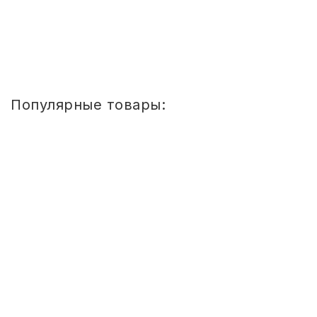
13 605
руб.
Купить
Популярные товары:
Стул
детский
Сема
ШТАБЕЛИРУЕМЫЙ
(СПИНКА
И
СИДЕНЬЕ
ЦВЕТНЫЕ)
ГР.
0-
1/1-
3
Стул детский Сема ШТАБЕЛИРУЕМЫЙ