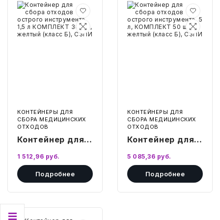
(класс Б), СЗПИ
(класс Б), СЗПИ
ТОВАРЫ ДЛЯ МЕДИЦИНЫ
Контейнер
Контейнер
для
для
сбора
сбора
КАНЦТОВАРЫ
отходов
отходов
острого
острого
инструмента
инструмента,
ДОМ И САД
1,5
5
л
л,
КОМПЛЕКТ
КОМПЛЕКТ
30
50
ОФИС
шт.,
шт.,
желтый
желтый
(класс
(класс
ШКОЛА
Б),
Б),
СЗПИ
СЗПИ
КОНТЕЙНЕРЫ ДЛЯ
КОНТЕЙНЕРЫ ДЛЯ
СБОРА МЕДИЦИНСКИХ
СБОРА МЕДИЦИНСКИХ
ТЕХНИКА ДЛЯ ОФИСА
ОТХОДОВ
ОТХОДОВ
Контейнер для
Контейнер для
ПРОДУКТЫ ПИТАНИЯ
сбора отходов
сбора отходов
1 512,96
руб.
5 085,36
руб.
острого
острого
УПАКОВКА
Подробнее
Подробнее
инструмента 1,5
инструмента, 5
л КОМПЛЕКТ 30
л, КОМПЛЕКТ 50
ХОЗТОВАРЫ
шт., желтый
шт., желтый
(класс Б), СЗПИ
(класс Б), СЗПИ
БУМАГА