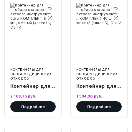
Контейнер
Контейнер
СВОБОДНЫЙ ОСТАТОК ТОВАРА
для
для
РАЗВИВАЮЩЕЕ ОБОРУДОВАНИЕ
ХОЗТОВАРЫ И ХИМИЯ
сбора
сбора
отходов
отходов
острого
острого
ПОДАРКИ И СУВЕНИРЫ
инструмента
инструмента
0,5
1
л
л
КОМПЛЕКТ
КОМПЛЕКТ
ШКОЛА И ТВОРЧЕСТВО
80
40
шт.,
шт.,
желтый
желтый
МЕБЕЛЬ
(класс
(класс
Б),
Б),
СЗПИ
СЗПИ
КОНТЕЙНЕРЫ ДЛЯ
КОНТЕЙНЕРЫ ДЛЯ
МЕБЕЛЬ
СБОРА МЕДИЦИНСКИХ
СБОРА МЕДИЦИНСКИХ
ОТХОДОВ
ОТХОДОВ
МЕДИЦИНСКИЕ ТОВАРЫ
Контейнер для
Контейнер для
сбора отходов
сбора отходов
2 168,75
руб.
1 594,30
руб.
СРЕДСТВА ИНДИВИД. ЗАЩИТЫ
острого
острого
(СИЗ)
Подробнее
Подробнее
инструмента
инструмента 1 л
0,5 л КОМПЛЕКТ
КОМПЛЕКТ 40
РАБОЧАЯ ОДЕЖДА И СИЗ
80 шт., желтый
шт., желтый