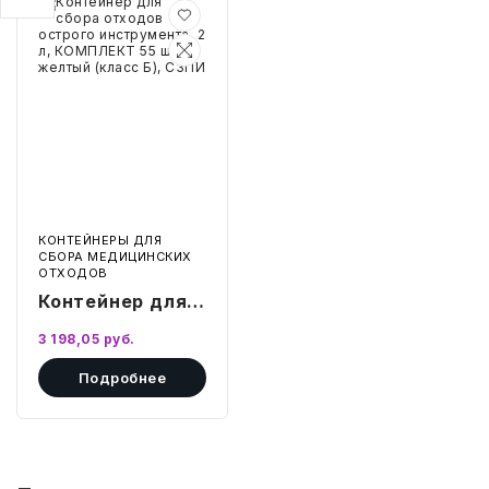
Контейнер
для
сбора
БЫТОВАЯ И ПРОФ. ХИМИЯ
отходов
острого
инструмента,
БЫТОВАЯ ТЕХНИКА
2
л,
КОМПЛЕКТ
55
ДЕМООБОРУДОВАНИЕ
шт.,
желтый
(класс
ЭЛЕКТРОНИКА
Б),
СЗПИ
КОНТЕЙНЕРЫ ДЛЯ
СБОРА МЕДИЦИНСКИХ
ЭЛЕКТРОТОВАРЫ И ОСВЕЩЕНИЕ
ОТХОДОВ
Контейнер для
ПОСУДА
сбора отходов
3 198,05
руб.
острого
ХОББИ И ТВОРЧЕСТВО
Подробнее
инструмента, 2
л, КОМПЛЕКТ 55
ИНСТРУМЕНТЫ И РЕМОНТ
шт., желтый
(класс Б), СЗПИ
СПОРТ И ОТДЫХ