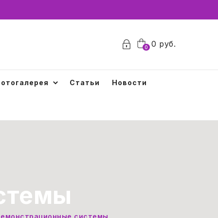
0
0
руб.
0
отогалерея
Статьи
Новости
стемы
емонстрационные системы