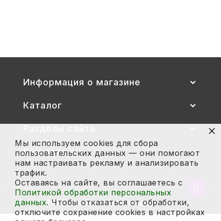
Стул детский "Тёма" (спинка и
сиденье цветные) гр. 00-1, 1-3
2 700
Купить
Информация о магазине
Каталог
×
Разделы сайта
Мы используем cookies для сбора
Ваш аккаунт
пользовательских данных — они помогают
нам настраивать рекламу и анализировать
трафик.
Оставаясь на сайте, вы соглашаетесь с
Вернут
Политикой обработки персональных
в
данных
. Чтобы отказаться от обработки,
2026 год. Все права защищены.
начало
отключите сохранение cookies в настройках
страни