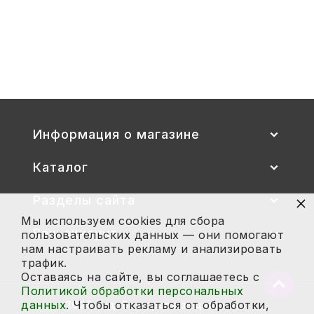
Стул детский "Тёма" (спинка и
сиденье цветные) гр. 00-1, 1-3
2 700
Купить
Информация о магазине
Каталог
×
Разделы сайта
Мы используем cookies для сбора
Ваш аккаунт
пользовательских данных — они помогают
нам настраивать рекламу и анализировать
трафик.
Оставаясь на сайте, вы соглашаетесь с
Вернут
Политикой обработки персональных
в
данных
. Чтобы отказаться от обработки,
2026 год. Все права защищены.
начало