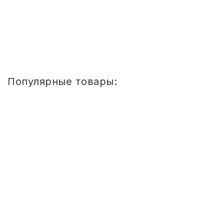
Купить
1
2
3
»
»»
Популярные товары:
Стул
детский
Сема
ШТАБЕЛИРУЕМЫЙ
(СПИНКА
И
СИДЕНЬЕ
ЦВЕТНЫЕ)
ГР.
0-
1/1-
3
Стул детский Сема ШТАБЕЛИРУЕМЫЙ