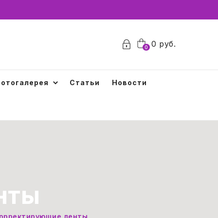
0
0
руб.
0
отогалерея
Статьи
Новости
нты
орректирующие ленты