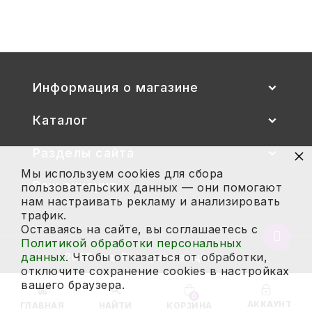
Купить
Информация о магазине
Каталог
×
Разделы сайта
Мы используем cookies для сбора
Ваш аккаунт
пользовательских данных — они помогают
нам настраивать рекламу и анализировать
трафик.
Оставаясь на сайте, вы соглашаетесь с
Вернут
Политикой обработки персональных
в
данных
. Чтобы отказаться от обработки,
2026 год. Все права защищены.
начало
отключите сохранение cookies в настройках
страни
вашего браузера.
0
АККАУНТ
ГЛАВНАЯ
НАЙТИ
КОРЗИНА