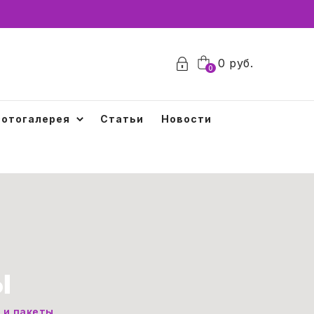
0
0
руб.
0
отогалерея
Статьи
Новости
ы
 и пакеты