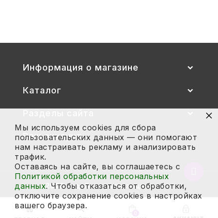
2 700
Купить
Информация о магазине
Каталог
×
Разделы сайта
Мы используем cookies для сбора
Ваш аккаунт
пользовательских данных — они помогают
нам настраивать рекламу и анализировать
трафик.
Оставаясь на сайте, вы соглашаетесь с
Вернут
Политикой обработки персональных
в
данных
. Чтобы отказаться от обработки,
2026 год. Все права защищены.
начало
отключите сохранение cookies в настройках
страни
вашего браузера.
0