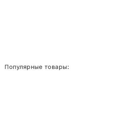
-
+
4 368
руб.
Купить
1
2
3
»
»»
Популярные товары:
Стул
детский
Сема
ШТАБЕЛИРУЕМЫЙ
(СПИНКА
И
СИДЕНЬЕ
ЦВЕТНЫЕ)
ГР.
0-
1/1-
3