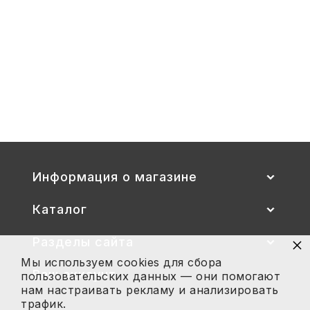
1-
3
Стул детский "Тёма" (спинка и
сиденье цветные) гр. 00-1, 1-3
2 700
Купить
Информация о магазине
Каталог
×
Разделы сайта
Мы используем cookies для сбора
Ваш аккаунт
пользовательских данных — они помогают
нам настраивать рекламу и анализировать
трафик.