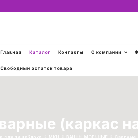
Главная
Каталог
Контакты
О компании
Ф
Свободный остаток товара
варные (каркас на
е для пищеблока
МКН
ВАННЫ МОЕЧНЫЕ
Сварные