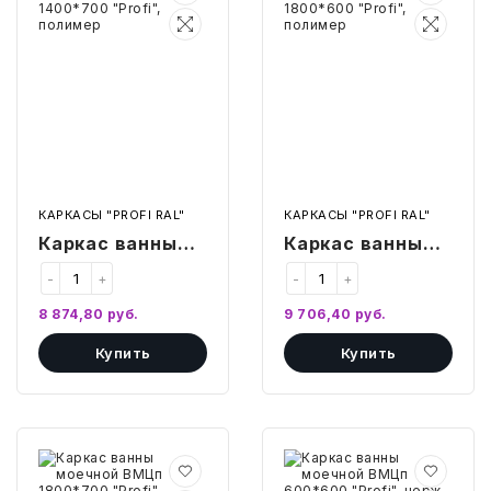
моечной
моечной
ВМЦп
ВМЦп
1400*700
1800*600
"Profi",
"Profi",
полимер
полимер
КАРКАСЫ "PROFI RAL"
КАРКАСЫ "PROFI RAL"
Каркас ванны
Каркас ванны
моечной ВМЦп
моечной ВМЦп
-
+
-
+
1400*700
1800*600
8 874,80
руб.
9 706,40
руб.
"Profi", полимер
"Profi", полимер
Купить
Купить
Каркас
Каркас
ванны
ванны
моечной
моечной