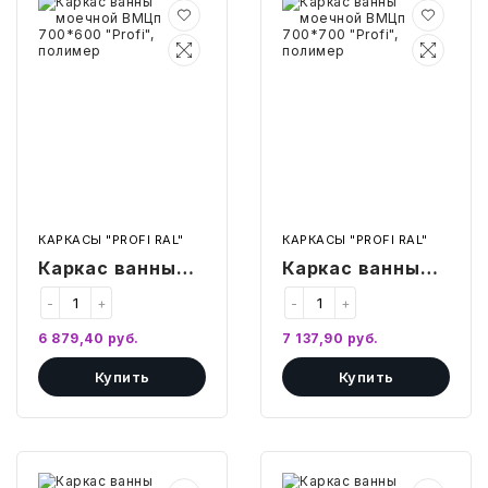
ТОВАРЫ ДЛЯ МЕДИЦИНЫ
Каркас
Каркас
ванны
ванны
моечной
моечной
ВМЦп
ВМЦп
КАНЦТОВАРЫ
700*600
700*700
"Profi",
"Profi",
полимер
полимер
ДОМ И САД
ОФИС
ШКОЛА
КАРКАСЫ "PROFI RAL"
КАРКАСЫ "PROFI RAL"
Каркас ванны
Каркас ванны
ТЕХНИКА ДЛЯ ОФИСА
моечной ВМЦп
моечной ВМЦп
-
+
-
+
ПРОДУКТЫ ПИТАНИЯ
700*600 "Profi",
700*700 "Profi",
6 879,40
руб.
7 137,90
руб.
полимер
полимер
УПАКОВКА
Купить
Купить
ХОЗТОВАРЫ
БУМАГА
Каркас
Каркас