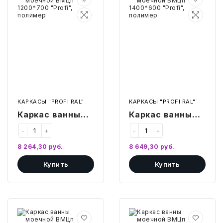
ванны
ванны
моечной
моечной
ВМЦп
ВМЦп
ИГРЫ И ИГРУШКИ
1200*700
1400*600
"Profi",
"Profi",
полимер
полимер
ХУДОЖНИКАМ
ПОДАРКИ И ПРАЗДНИК
КНИГИ
КАРКАСЫ "PROFI RAL"
КАРКАСЫ "PROFI RAL"
Каркас ванны
Каркас ванны
КРАСОТА И ЗДОРОВЬЕ
моечной ВМЦп
моечной ВМЦп
-
+
-
+
1200*700
1400*600
АВТОТОВАРЫ
8 264,30
руб.
8 649,30
руб.
"Profi", полимер
"Profi", полимер
СТЭМ-ОБРАЗОВАНИЕ
Купить
Купить
АЛМА-ОБРАЗОВАНИЕ
Каркас
Каркас
ванны
ванны