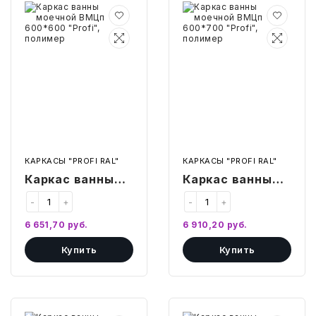
Каркас
Каркас
СВОБОДНЫЙ ОСТАТОК ТОВАРА
ванны
ванны
РАЗВИВАЮЩЕЕ ОБОРУДОВАНИЕ
моечной
моечной
ХОЗТОВАРЫ И ХИМИЯ
ВМЦп
ВМЦп
600*600
600*700
"Profi",
"Profi",
ПОДАРКИ И СУВЕНИРЫ
полимер
полимер
ШКОЛА И ТВОРЧЕСТВО
МЕБЕЛЬ
КАРКАСЫ "PROFI RAL"
КАРКАСЫ "PROFI RAL"
МЕБЕЛЬ
Каркас ванны
Каркас ванны
моечной ВМЦп
моечной ВМЦп
-
+
-
+
МЕДИЦИНСКИЕ ТОВАРЫ
600*600 "Profi",
600*700 "Profi",
6 651,70
руб.
6 910,20
руб.
полимер
полимер
СРЕДСТВА ИНДИВИД. ЗАЩИТЫ
(СИЗ)
Купить
Купить
РАБОЧАЯ ОДЕЖДА И СИЗ