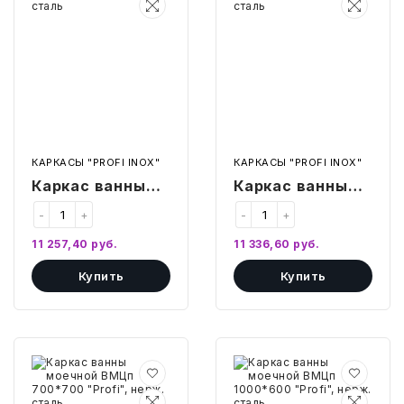
ВМЦп
ВМЦп
700*600
600*700
"Profi",
"Profi",
нерж.
нерж.
сталь
сталь
КАРКАСЫ "PROFI INOX"
КАРКАСЫ "PROFI INOX"
Каркас ванны
Каркас ванны
моечной ВМЦп
моечной ВМЦп
-
+
-
+
700*600 "Profi",
600*700 "Profi",
11 257,40
руб.
11 336,60
руб.
нерж. сталь
нерж. сталь
Купить
Купить
Каркас
Каркас
ванны
ванны
моечной
моечной
ВМЦп
ВМЦп