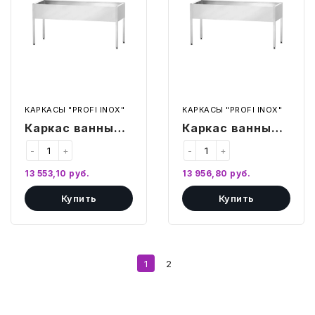
"Profi",
"Profi",
нерж.
нерж.
сталь
сталь
КАРКАСЫ "PROFI INOX"
КАРКАСЫ "PROFI INOX"
Каркас ванны
Каркас ванны
моечной ВМЦп
моечной ВМЦп
-
+
-
+
1400*600
1400*700
13 553,10
руб.
13 956,80
руб.
"Profi", нерж.
"Profi", нерж.
Купить
Купить
сталь
сталь
1
2