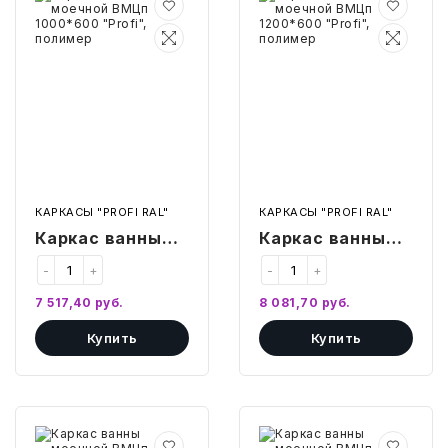
ванны
ванны
моечной
моечной
ВМЦп
ВМЦп
БЫТОВАЯ И ПРОФ. ХИМИЯ
1000*600
1200*600
"Profi",
"Profi",
полимер
полимер
БЫТОВАЯ ТЕХНИКА
ДЕМООБОРУДОВАНИЕ
ЭЛЕКТРОНИКА
КАРКАСЫ "PROFI RAL"
КАРКАСЫ "PROFI RAL"
Каркас ванны
Каркас ванны
ЭЛЕКТРОТОВАРЫ И ОСВЕЩЕНИЕ
моечной ВМЦп
моечной ВМЦп
-
+
-
+
ПОСУДА
1000*600
1200*600
7 517,40
руб.
8 081,70
руб.
"Profi", полимер
"Profi", полимер
ХОББИ И ТВОРЧЕСТВО
Купить
Купить
ИНСТРУМЕНТЫ И РЕМОНТ
Каркас
Каркас
СПОРТ И ОТДЫХ