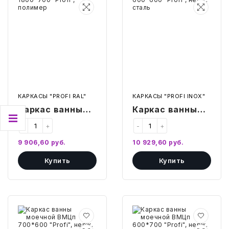
ВМЦп
ВМЦп
1800*700
600*600
"Profi",
"Profi",
полимер
нерж.
сталь
КАРКАСЫ "PROFI RAL"
КАРКАСЫ "PROFI INOX"
Каркас ванны
Каркас ванны
моечной ВМЦп
моечной ВМЦп
-
+
-
+
1800*700
600*600 "Profi",
9 906,60
руб.
10 929,60
руб.
"Profi", полимер
нерж. сталь
Купить
Купить
Каркас
Каркас
ванны
ванны
моечной
моечной