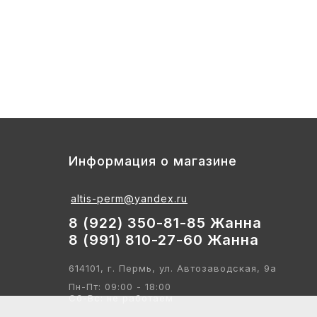
3
Стул детский "Тёма" (спинка и сиде
2 700
Информация о магазине
altis-perm@yandex.ru
8 (922) 350-81-85 Жанна
8 (991) 810-27-60 Жанна
614101, г. Пермь, ул. Автозаводская, 9а
Пн-Пт: 09:00 - 18:00
Сб-Вс: не работаем