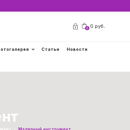
0
0
руб.
0
отогалерея
Статьи
Новости
ент
умент
Малярный инструмент