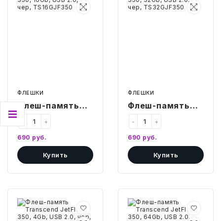
JetFlash
JetFlash
350,
350,
16Gb,
32Gb,
USB
USB
2.0,
2.0,
чер,
чер,
TS16GJF350
TS32GJF350
ФЛЕШКИ
ФЛЕШКИ
Флеш-память
Флеш-память
Transcend
Transcend
-
+
-
+
JetFlash 350,
JetFlash 350,
690
руб.
690
руб.
16Gb, USB 2.0,
32Gb, USB 2.0,
Купить
Купить
чер, TS16GJF350
чер,
TS32GJF350
Флеш-
Флеш-
память
память
Transcend
Transcend