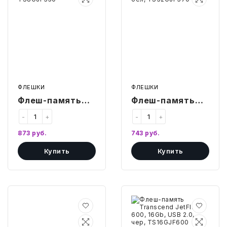
350,
370,
8Gb,
32Gb,
USB
USB
2.0,
2.0,
чер,
бел,
TS8GJF350
TS32GJF370
ФЛЕШКИ
ФЛЕШКИ
Флеш-память
Флеш-память
Transcend
Transcend
-
+
-
+
JetFlash 350,
JetFlash 370,
873
руб.
743
руб.
8Gb, USB 2.0,
32Gb, USB 2.0,
Купить
Купить
чер, TS8GJF350
бел,
TS32GJF370
Флеш-
Флеш-
память
память
Transcend
Transcend
JetFlash
JetFlash