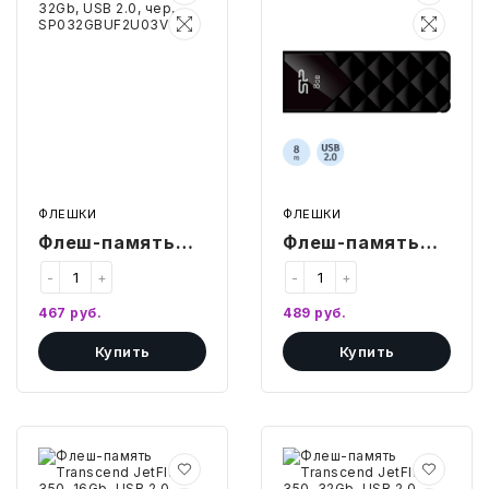
Silicon
Silicon
Power
Power
Ultima
Ultima
U03,
U03,
32Gb,
8Gb,
USB
USB
2.0,
2.0,
чер,
чер,
SP032GBUF2U03V1K
SP008GBUF2U03V1K
ФЛЕШКИ
ФЛЕШКИ
Флеш-память
Флеш-память
Silicon Power
Silicon Power
-
+
-
+
Ultima U03,
Ultima U03, 8Gb,
467
руб.
489
руб.
32Gb, USB 2.0,
USB 2.0, чер,
Купить
Купить
чер,
SP008GBUF2U03V1K
SP032GBUF2U03V1K
Флеш-
Флеш-
память
память
Transcend
Transcend