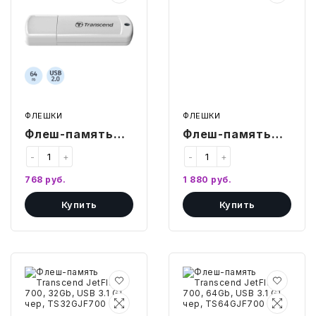
370,
600,
64Gb,
16Gb,
USB
USB
2.0,
2.0,
бел,
чер,
TS64GJF370
TS16GJF600
ФЛЕШКИ
ФЛЕШКИ
Флеш-память
Флеш-память
Transcend
Transcend
-
+
-
+
JetFlash 370,
JetFlash 600,
768
руб.
1 880
руб.
64Gb, USB 2.0,
16Gb, USB 2.0,
Купить
Купить
бел,
чер, TS16GJF600
TS64GJF370
Флеш-
Флеш-
память
память
Transcend
Transcend
JetFlash
JetFlash
700,
700,