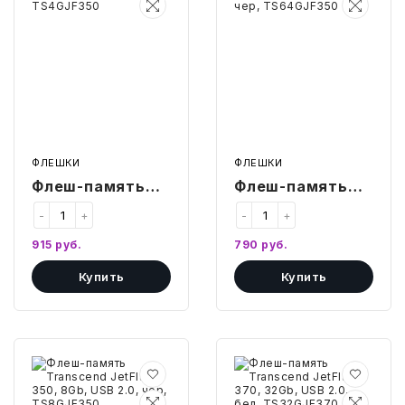
JetFlash
JetFlash
350,
350,
4Gb,
64Gb,
USB
USB
2.0,
2.0,
чер,
чер,
TS4GJF350
TS64GJF350
ФЛЕШКИ
ФЛЕШКИ
Флеш-память
Флеш-память
Transcend
Transcend
-
+
-
+
JetFlash 350,
JetFlash 350,
915
руб.
790
руб.
4Gb, USB 2.0,
64Gb, USB 2.0,
Купить
Купить
чер, TS4GJF350
чер,
TS64GJF350
Флеш-
Флеш-
память
память
Transcend
Transcend
JetFlash
JetFlash