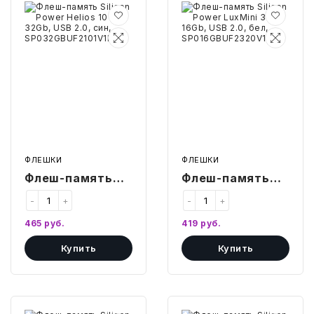
Флеш-
Флеш-
СВОБОДНЫЙ ОСТАТОК ТОВАРА
память
память
РАЗВИВАЮЩЕЕ ОБОРУДОВАНИЕ
Silicon
Silicon
ХОЗТОВАРЫ И ХИМИЯ
Power
Power
Helios
LuxMini
101,
320,
ПОДАРКИ И СУВЕНИРЫ
32Gb,
16Gb,
USB
USB
2.0,
2.0,
ШКОЛА И ТВОРЧЕСТВО
син,
бел,
SP032GBUF2101V1B
SP016GBUF2320V1W
МЕБЕЛЬ
ФЛЕШКИ
ФЛЕШКИ
МЕБЕЛЬ
Флеш-память
Флеш-память
Silicon Power
Silicon Power
-
+
-
+
МЕДИЦИНСКИЕ ТОВАРЫ
Helios 101, 32Gb,
LuxMini 320,
465
руб.
419
руб.
USB 2.0, син,
16Gb, USB 2.0,
СРЕДСТВА ИНДИВИД. ЗАЩИТЫ
(СИЗ)
Купить
Купить
SP032GBUF2101V1B
бел,
SP016GBUF2320V1W
РАБОЧАЯ ОДЕЖДА И СИЗ