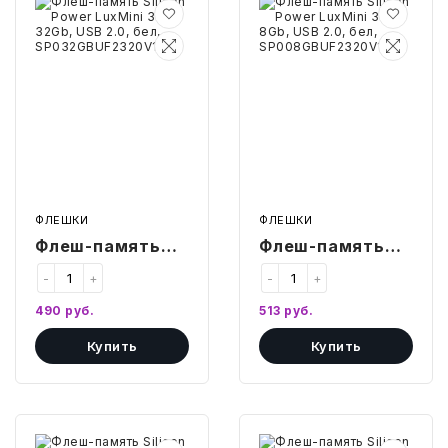
ТОВАРЫ ДЛЯ МЕДИЦИНЫ
Флеш-
Флеш-
память
память
Silicon
Silicon
Power
Power
КАНЦТОВАРЫ
LuxMini
LuxMini
320,
320,
32Gb,
8Gb,
ДОМ И САД
USB
USB
2.0,
2.0,
бел,
бел,
ОФИС
SP032GBUF2320V1W
SP008GBUF2320V1W
ШКОЛА
ФЛЕШКИ
ФЛЕШКИ
Флеш-память
Флеш-память
ТЕХНИКА ДЛЯ ОФИСА
Silicon Power
Silicon Power
-
+
-
+
ПРОДУКТЫ ПИТАНИЯ
LuxMini 320,
LuxMini 320,
490
руб.
513
руб.
32Gb, USB 2.0,
8Gb, USB 2.0,
УПАКОВКА
Купить
Купить
бел,
бел,
SP032GBUF2320V1W
SP008GBUF2320V1W
ХОЗТОВАРЫ
БУМАГА
Флеш-
Флеш-