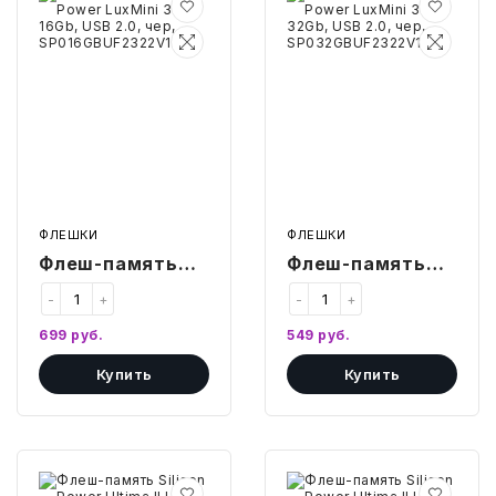
память
память
Silicon
Silicon
Power
Power
БЫТОВАЯ И ПРОФ. ХИМИЯ
LuxMini
LuxMini
322,
322,
16Gb,
32Gb,
БЫТОВАЯ ТЕХНИКА
USB
USB
2.0,
2.0,
чер,
чер,
ДЕМООБОРУДОВАНИЕ
SP016GBUF2322V1K
SP032GBUF2322V1K
ЭЛЕКТРОНИКА
ФЛЕШКИ
ФЛЕШКИ
Флеш-память
Флеш-память
ЭЛЕКТРОТОВАРЫ И ОСВЕЩЕНИЕ
Silicon Power
Silicon Power
-
+
-
+
ПОСУДА
LuxMini 322,
LuxMini 322,
699
руб.
549
руб.
16Gb, USB 2.0,
32Gb, USB 2.0,
ХОББИ И ТВОРЧЕСТВО
Купить
Купить
чер,
чер,
SP016GBUF2322V1K
SP032GBUF2322V1K
ИНСТРУМЕНТЫ И РЕМОНТ
Флеш-
Флеш-
СПОРТ И ОТДЫХ